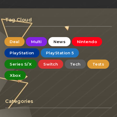
Tag Cloud
Deal
Multi
News
Nintendo
PlayStation
PlayStation 5
Series S/X
Switch
Tech
Tests
Xbox
Categories