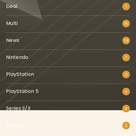
Deal
1
Multi
15
News
74
Nintendo
7
PlayStation
21
PlayStation 5
4
Series S/X
4
Switch
2