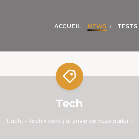
ACCUEIL
NEWS
TESTS
Tech
L’actu « tech » dont j’ai envie de vous parler !