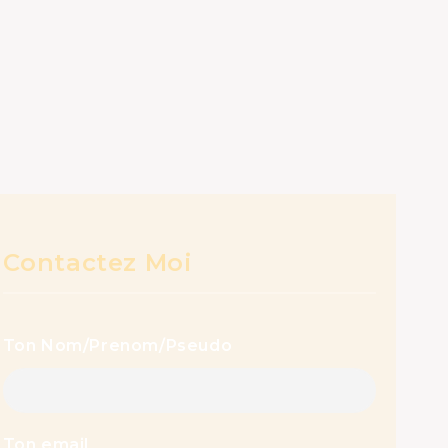
Contactez Moi
Ton Nom/Prenom/Pseudo
Ton email