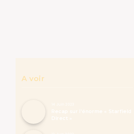
A voir
14 Juin 2023
Recap sur l’énorme « Starfield
Direct »