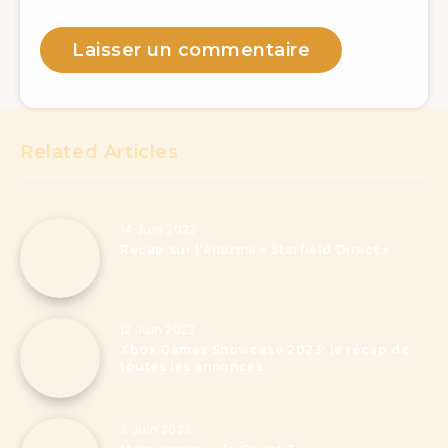
Related Articles
14 Juin 2023
Recap sur l’énorme « Starfield Direct »
12 Juin 2023
Xbox Games Showcase 2023: le récap de
toutes les annonces
3 Juin 2023