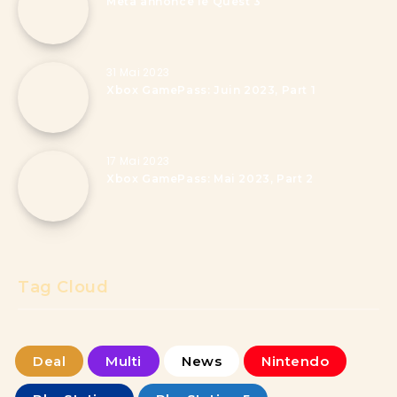
Meta annonce le Quest 3
31 Mai 2023
Xbox GamePass: Juin 2023, Part 1
17 Mai 2023
Xbox GamePass: Mai 2023, Part 2
Tag Cloud
Deal
Multi
News
Nintendo