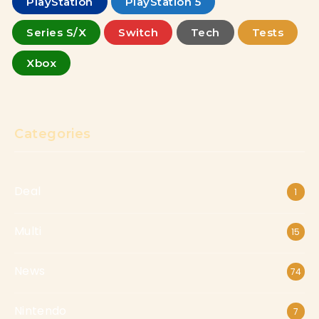
PlayStation
PlayStation 5
Series S/X
Switch
Tech
Tests
Xbox
Categories
Deal
1
Multi
15
News
74
Nintendo
7