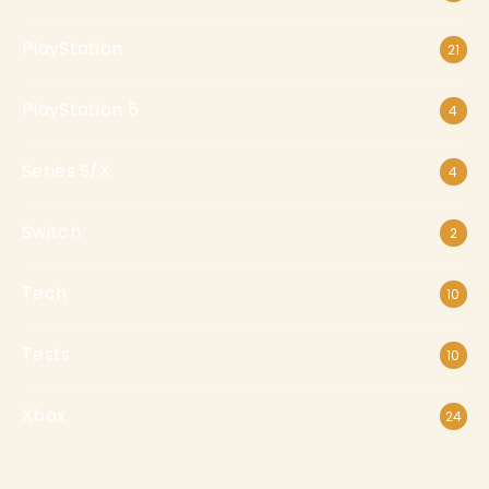
PlayStation
21
PlayStation 5
4
Series S/X
4
Switch
2
Tech
10
Tests
10
Xbox
24