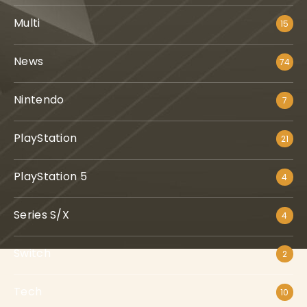
Multi
15
News
74
Nintendo
7
PlayStation
21
PlayStation 5
4
Series S/X
4
Switch
2
Tech
10