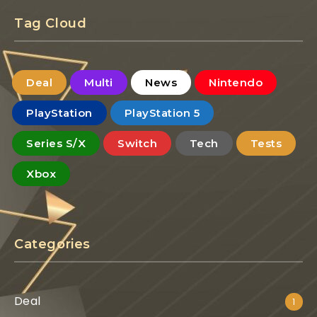
Tag Cloud
Deal
Multi
News
Nintendo
PlayStation
PlayStation 5
Series S/X
Switch
Tech
Tests
Xbox
Categories
Deal
1