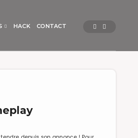
S
HACK
CONTACT
meplay
ttendre depuis son annonce ! Pour