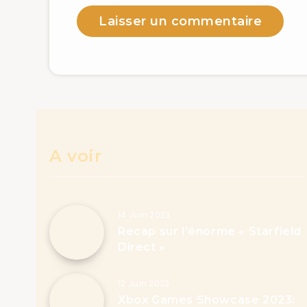
A voir
14 Juin 2023
Recap sur l’énorme « Starfield
Direct »
12 Juin 2023
Xbox Games Showcase 2023: