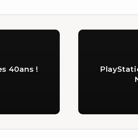
es 40ans !
PlayStat