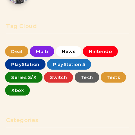
Tag Cloud
Deal
Multi
News
Nintendo
PlayStation
PlayStation 5
Series S/X
Switch
Tech
Tests
Xbox
Categories