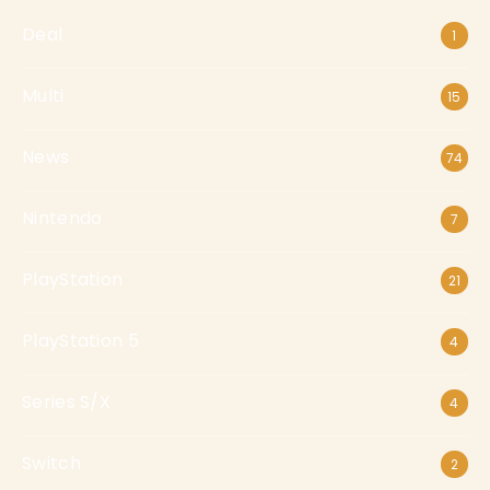
Deal
1
Multi
15
News
74
Nintendo
7
PlayStation
21
PlayStation 5
4
Series S/X
4
Switch
2