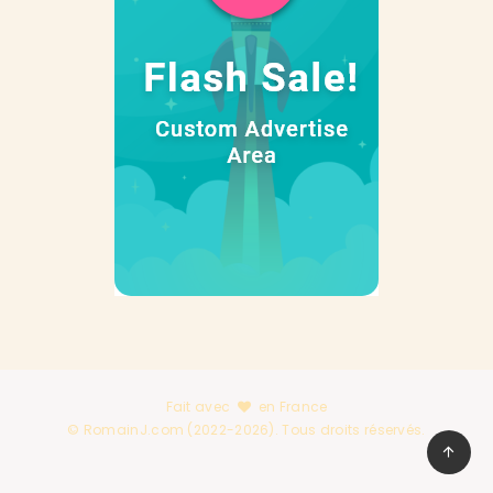
Fait avec
en France
© RomainJ.com (2022-2026). Tous droits réservés.