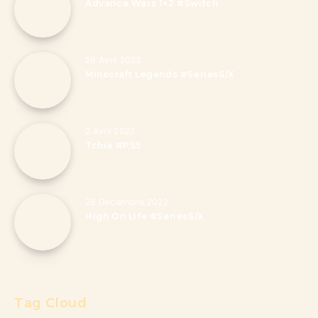
Advance Wars 1+2 #Switch
28 Avril 2023
Minecraft Legends #SeriesS/X
2 Avril 2023
Tchia #PS5
28 Décembre 2022
High On Life #SeriesS/X
Tag Cloud