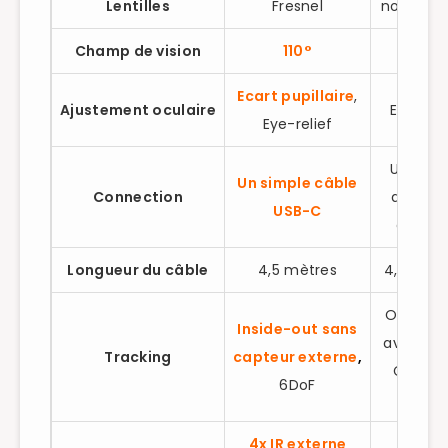
Lentilles
Fresnel
non-Fres
Champ de vision
110°
100°
Ecart pupillaire
,
Ajustement
oculaire
Eye-reli
Eye-relief
USB, HD
Un simple câble
Connection
avec b
USB-C
extern
Longueur du câble
4,5 mètres
4,4 mèt
Outside-
Inside-out sans
avec la 
Tracking
capteur externe
,
Camera
6DoF
6DoF
4x IR externe