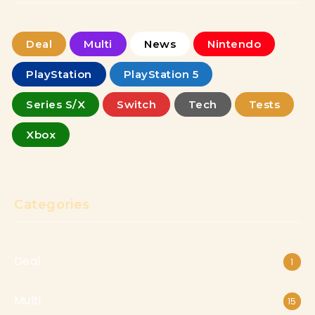
Deal
Multi
News
Nintendo
PlayStation
PlayStation 5
Series S/X
Switch
Tech
Tests
Xbox
Categories
Deal
1
Multi
15