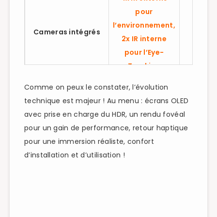
pour
l’environnement,
Cameras intégrés
Aucun
2x IR interne
pour l’Eye-
Tracking
Comme on peux le constater, l’évolution
Vue Pass-through
Oui
, en N&B
Non
technique est majeur ! Au menu : écrans OLED
PS Sense
,
DualShoc
avec prise en charge du HDR, un rendu fovéal
Entrées
DualSense,
Eye-
PS Move,
pour un gain de performance, retour haptique
Tracking
, Voix
Aim , Vo
pour une immersion réaliste, confort
d’installation et d’utilisation !
Audio
Jack 3.5mm
Jack 3.
Oui, intégré au
Oui, inté
Microphone
casque
au casq
PS Sence et
Manett