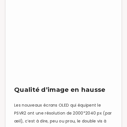
Retour
Haptique
Casque
uniquem
Poids
560 gr
600 gr
Qualité d’image en hausse
Les nouveaux écrans OLED qui équipent le
PSVR2 ont une résolution de 2000*2040 px (par
œil), c’est à dire, peu ou prou, le double vis à