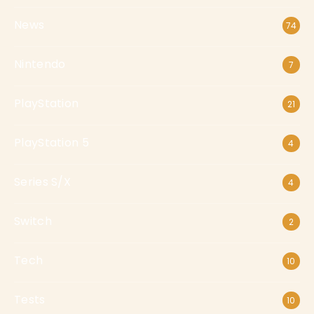
News
74
Nintendo
7
PlayStation
21
PlayStation 5
4
Series S/X
4
Switch
2
Tech
10
Tests
10