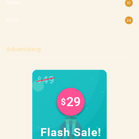
Tests
10
Xbox
24
Advertising