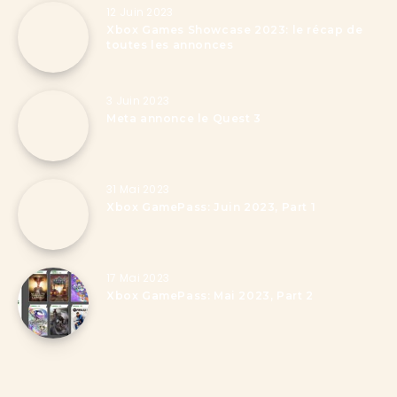
12 Juin 2023
Xbox Games Showcase 2023: le récap de
toutes les annonces
3 Juin 2023
Meta annonce le Quest 3
31 Mai 2023
Xbox GamePass: Juin 2023, Part 1
17 Mai 2023
Xbox GamePass: Mai 2023, Part 2