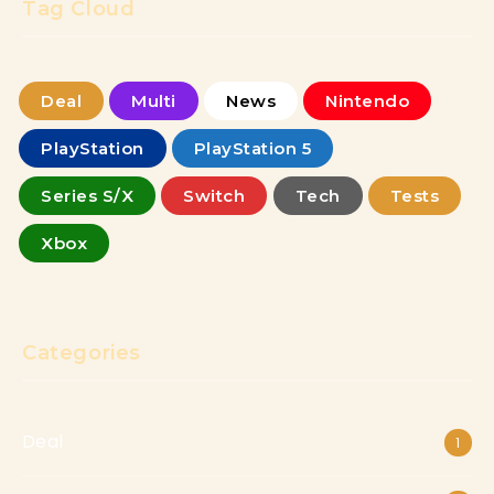
Tag Cloud
Deal
Multi
News
Nintendo
PlayStation
PlayStation 5
Series S/X
Switch
Tech
Tests
Xbox
Categories
Deal
1