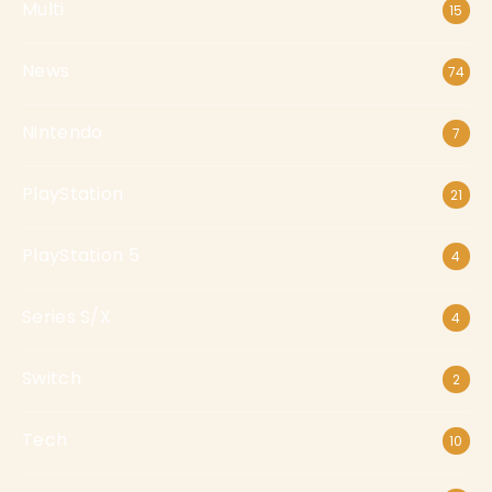
Multi
15
News
74
Nintendo
7
PlayStation
21
PlayStation 5
4
Series S/X
4
Switch
2
Tech
10