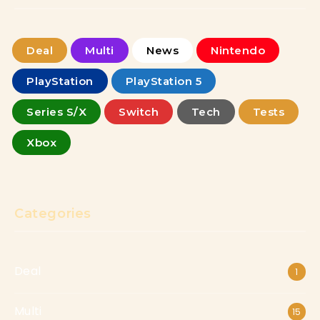
Deal
Multi
News
Nintendo
PlayStation
PlayStation 5
Series S/X
Switch
Tech
Tests
Xbox
Categories
Deal
1
Multi
15