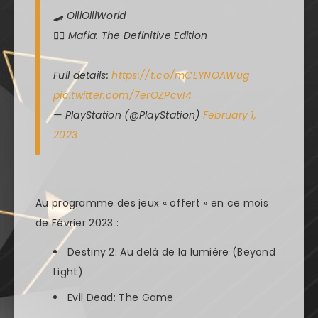
🛹 OlliOlliWorld
🕵️‍♂️ Mafia: The Definitive Edition
Full details:
https://t.co/mCEYNOAWug
pic.twitter.com/7erOZPcvI4
— PlayStation (@PlayStation)
February 1,
2023
Au programme des jeux « offert » en ce mois
de Février 2023 :
Destiny 2: Au delà de la lumière (Beyond
Light)
Evil Dead: The Game