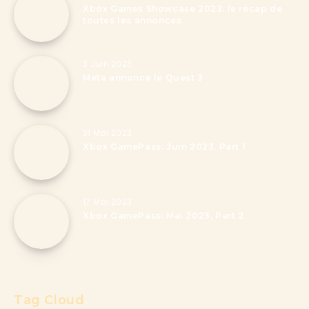
Xbox Games Showcase 2023: le récap de
toutes les annonces
3 Juin 2023
Meta annonce le Quest 3
31 Mai 2023
Xbox GamePass: Juin 2023, Part 1
17 Mai 2023
Xbox GamePass: Mai 2023, Part 2
Tag Cloud