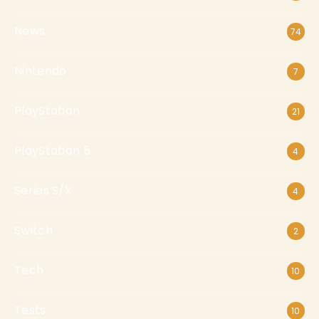
News
74
Nintendo
7
PlayStation
21
PlayStation 5
4
Series S/X
4
Switch
2
Tech
10
Tests
10